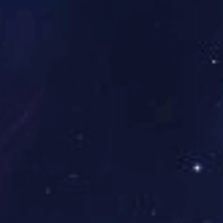
教经验和深厚战术底蕴，为球队制定了合理有效的发展策略。他善
于根据各个对手特点调整战术，让每名球员都能发挥出最佳水平，
从而提高整体竞争力。
此外，刘伟注重培养年轻人才，通过不断轮换阵容来锻炼新秀。他
相信年轻人的潜力，并给他们提供足够舞台展示自我。这种做法不
仅保证了球队
885566威尼斯
的新鲜血液，也提升了整个团队长期
发展的可持续性。而这种信任关系也让年轻人在场上更加放松，自
信心得到提升，从而更好地融入到战斗中去。