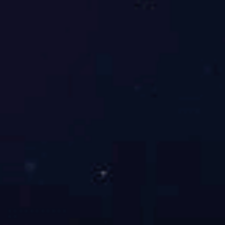
球影响力解析
2026-07-27
96年足球明星队比赛回顾与
精彩瞬间重温
2026-07-26
80后心中的足球传奇人物回
忆录与情感共鸣
2026-07-26
2023年足球明星新星最新排名
揭晓谁将成为未来的球场之王
2026-07-24
2023年全球足球明星名气排行
榜揭晓谁将登顶成为最受欢迎
球员
2026-07-23