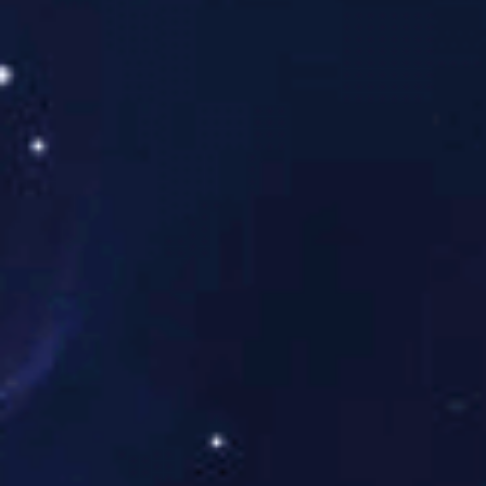
除了整体实力外，关键球员在比赛中的表现也至关重要。在这支重
庆足球队中，有几位核心球员发挥尤为突出，他们用实际行动证明
了自己的价值。例如，中场核心李明以其卓越的视野和传球能力，
一直以来都是球队进攻组织的重要枢纽。他总能准确判断局势，并
及时将皮球送到最有威胁的位置，为前锋创造良机。
另外，前锋王刚以其敏锐的门前嗅觉和出色的个人突破能力，多次
打入关键进球。他不仅仅是一个得分机器，更是在比赛中扮演着领
导者角色，将全队凝聚起来。这种冲击力使得敌方后防线倍感压
力，也因此让更多机会向他和其他队友倾斜。
此外，在防守端，大将张伟凭借其坚韧不拔且果断勇敢地拼抢，使
得对方难以轻松突破。作为后防线上的“定海神针”，他的存在极大
增强了全队抗击打能力。当对手通过传递寻找机会时，他总能第一
时间做出反应，用精准拦截解围化解危机。因此，这些关键球员对
于重庆足球队来说，可谓是不可或缺的重要资产。
3、教练团队的重要性
教练团队对于任何一支成功球队而言都是至关重要的一环，而重庆
足球队也不例外。在本届世界杯期间，其主教练刘伟凭借丰富的执