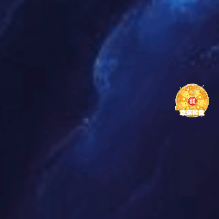
未来，我们期待看到更多精彩瞬间，希望重庆足球继续发扬光大，
把这种辉煌延续下去！无论是在竞技层面还是文化层面，都希望这
支代表城市形象与精神力量的球队能够吸引更多目光，引领中国足
球走向更美好的明天！
上一篇
下一篇
导航