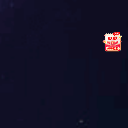
上海篮球队选拔赛耐力表现分
析与未来发展展望
2026-07-30
上海浦东高桥足球明星闪耀赛
场引领年轻人追梦之路
2026-07-30
上海排球队以72分领跑钻石联
赛积分榜展现强劲实力
2026-07-29
上海乒乓球队以68分稳居精英
赛积分榜首位展现强劲实力
2026-07-29
三兄弟足球明星的传奇故事
与荣耀时刻揭秘
2026-07-28
C罗的传奇足球生涯与全