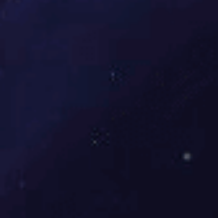
企业文化
服务宗旨
咨询
885566威尼斯官网
推荐文章
与足球明星对话的技巧与问题
探讨如何展开精彩交流
2026-08-07
与杨伟畅谈足球生涯的点