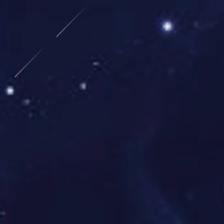
需要指出的是，无论是何种形式的团队协作，都离不开每位成员较
强的个人能力作为基础。如果没有足够优秀个体参与，即便再好的
合作模式也是无济于事。因此，在未来的发展中，两支球队都应继
续加强个人能力提升，以助推团队整体水平提高。
4、心理素质
心理素质对于参赛者来说至关重要。在此次比赛中，不少选手因紧
张而失误，这直接影响到他们发挥出最佳状态。从这一点来看，重
庆街舞队的大部分选手似乎能够较好地管理自己的情绪，即使面对
压力也能保持稳定表现。而相对而言，部分上海选手在关键时刻显
得略微不安，这导致了他们未能完全发挥出自身实力。