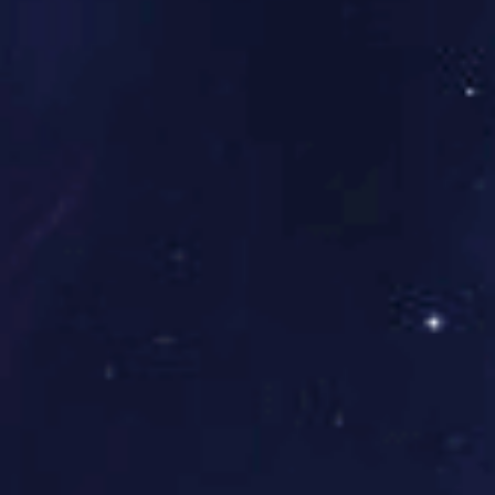
而上海街舞队则秉持着更加理性的合作理念，他们注重每个成员之
间角色定位，通过明确分工来提升整体效率。在表演过程中，
885566威尼斯
每位成员都清晰自己的任务，从而保证了整场表演
的一致性和协调性。这种方法虽然看似严谨，却同样有效地增强了
团队凝聚力。