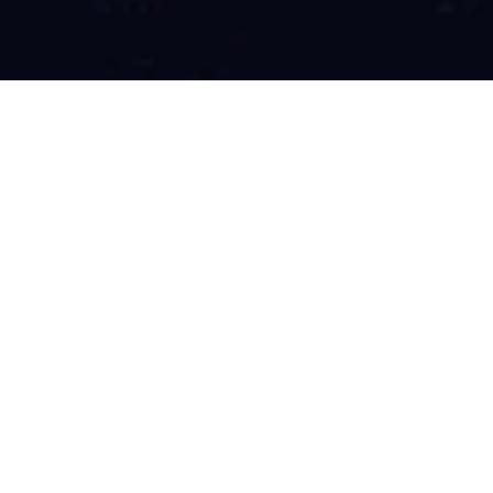
企业文化
服务宗旨
咨询
885566威尼斯官网
网站地图
SiteMap
联系方式
深圳市南山区粤海街道科技园社区科苑路15号科兴科学
园D1栋25层
19664134032