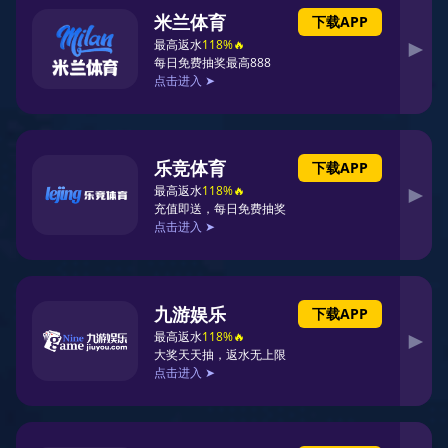
2010世界杯日本队精彩对决回顾与分
析，重温那场难忘的比赛瞬间
2026-06-06
2010年南非世界杯是足球历史上的一场盛事，各国球队在这个舞台
上展现了高超的技艺和无尽的激情。日本队作为亚洲代表之一，在
本届世界杯上表现出色，尤其是在小组赛阶段，他们以顽强的斗志
和精湛的技艺给广大球迷留下了深刻印象。本文将从四个方面回顾
与分析日本队在2010世界杯的精彩对决，重温那些难忘的比赛瞬
间。首先，我们将聚焦于日本队的整体战术布局；其次，分析球员
个人表现及其影响；第三部分将探讨与对手的较量及比赛过程；最