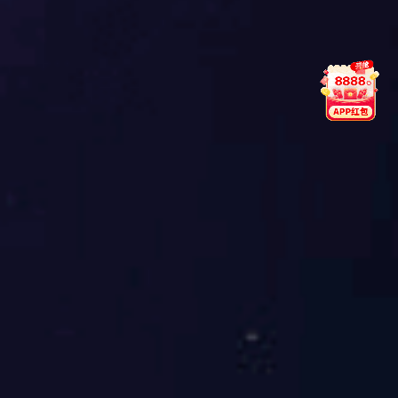
与足球明星对话的技巧与问题
探讨如何展开精彩交流
2026-08-07
与杨伟畅谈足球生涯的点
滴与成长之路
2026-08-07
不为国家队效力的足球明星们
的背后故事与职业选择
2026-08-06
上海篮球队选拔赛耐力表现分
析与未来发展展望
2026-07-30
上海浦东高桥足球明星闪耀赛
场引领年轻人追梦之路
2026-07-30