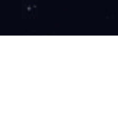
项目案例
企业文化
服务宗旨
咨询
885566威尼斯官网
网站地图
SiteMap
联系方式
深圳市南山区粤海街道科技园社区科苑路15号科兴科学
园D1栋25层