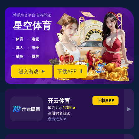
企业文化
首页
企业文化