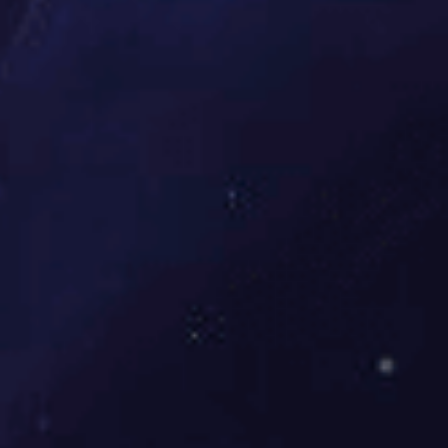
项目案例
企业文化
服务宗旨
咨询
885566威尼斯官网
推荐文章
世界足球明星大侦探揭秘绿茵
场上的神秘事件与传奇故事
2026-08-09