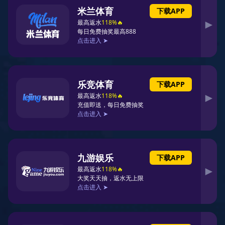
1996年公牛队与魔术队经典对决回顾百
度云资源分享
2026-06-06
1996年是NBA历史上一个重要的年份，在这一年，芝加哥公牛队与
奥兰多魔术队之间展开了一场经典的对决。这场对决不仅仅是一场
比赛，更是两支球队实力和战术的较量。公牛队凭借迈克尔·乔丹的
出色表现，再次展现了他们在联盟中的统治力，而魔术队则以年轻
的天才球员为核心，展现出了无限的潜力和活力。本文将从四个方
面对这场经典对决进行详细回顾，包括球队背景、比赛过程、关键
球员表现以及赛后影响。同时，我们还将分享相关的百度云资源，