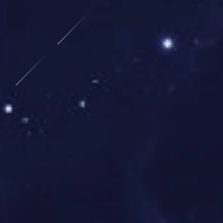
对于魔术而言，沙奎尔·奥尼尔则是他们赢得尊重的重要人物。他用
自己的力量撕裂了公牛防线，多次制造杀伤并获得罚球机会。此
外，新星们如安芬尼·哈达威也展现了不俗水平，让人看到了未来希
望。然而，这些努力最终未能帮助他们翻盘。
4、赛后影响及评价
This classic matchup not only had an immediate impact on the
teams involved but also left a lasting legacy for future
generations. The Chicago Bulls went on to win the NBA
championship that season, solidifying their place in basketball
history as one of the greatest teams of all time. Meanwhile, the
Orlando Magic learned valuable lessons from this defeat, which
would aid in their development and future playoff aspirations.