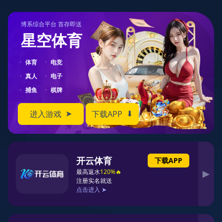
项目案例
首页
项目案例