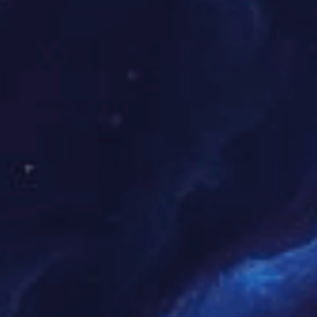
同时，在国际化布局方面，要努力借鉴国外成功俱乐部的发展经
验，与海外知名俱乐部展开合作交流，引入外籍教练及优秀外援。
同时，加强与外国青训机构联系，引进新鲜血液，从根本上提高整
体竞技水平。此外，还应积极参与国际赛事，通过高水平竞争锻炼
自己，以便尽早适应世界级舞台，为未来冲击更高级别赛事做好准
备。
总之，在新的时代背景下，重庆足球队要把握机遇，实现全面升
级，从而向更高目标奋勇前行，让广大球迷看到属于这座城市新的
希望与梦想！
总结：
综上所述，重庆足球队在世界杯预选赛中的奋进之路充满艰辛却又
不乏辉煌。从扎实稳健的发展基础到灵活应变的战术安排，再到不
可或缺的球迷支持，这些都是促使他们持续突破自我的重要因素。
而通过坚持不懈地努力，他们不仅提升了自身实力，也让整个城市
都沉浸在“追梦”的氛围中。
未来，相信随着青训体系进一步完善，以及国际视野逐步拓宽，重
庆足球必将在更广阔的平台上展现出更加闪耀的一面。只要始终保
持那份热情与执着，这支代表山城骄傲的球队必将创造出更多动人
的传奇故事！