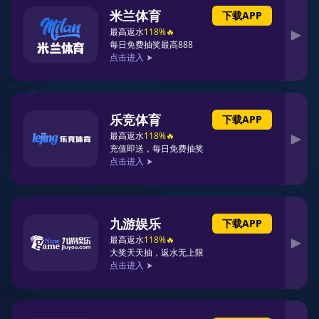
重庆足球队在世界杯预选赛中的奋进之
路与突破成就全景回顾
2026-06-03
重庆足球队在世界杯预选赛中的奋进之路与突破成就，是中国足球
发展历程中重要的一部分。本文将从多个方面全景回顾重庆足球队
在这一历程中的奋斗经历和取得的成就。首先，文章将探讨重庆队
的历史背景及其在国内外比赛中的表现，接着分析球队在预选赛中
的战术调整与球员状态提升，再者讨论球迷支持对球队发展的影
响，最后总结球队未来的发展方向与希望。通过这些方面的深入剖
析，我们不仅能够更好地理解重庆足球队的辉煌成就，还能感受到