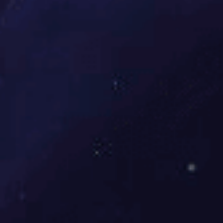
项目案例
企业文化
服务宗旨
咨询
885566威尼斯官网
推荐文章
与足球明星对话的技巧与问题
探讨如何展开精彩交流
2026-08-07