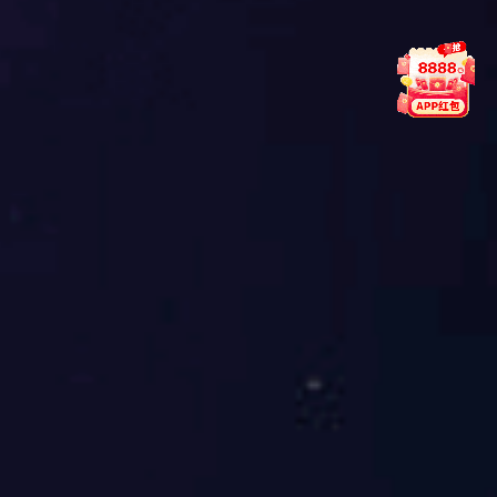
与杨伟畅谈足球生涯的点
滴与成长之路
2026-08-07
不为国家队效力的足球明星们
的背后故事与职业选择
2026-08-06
上海篮球队选拔赛耐力表现分
析与未来发展展望
2026-07-30
上海浦东高桥足球明星闪耀赛
场引领年轻人追梦之路
2026-07-30
上海排球队以72分领跑钻石联
赛积分榜展现强劲实力
2026-07-29
上海乒乓球队以68分稳居精英