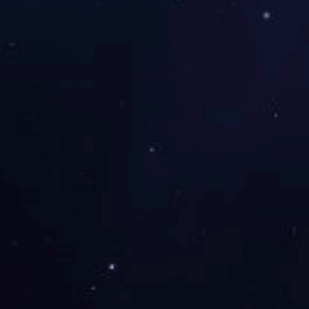
与此同时，V5也并未因胜利而自满，而
包括过程中的细节处理，以及决策是否合
做好充分准备，这正是一支成熟战队所需
此外，在个人层面，每位选手都会针对自
身技能提高。这种持续学习和进步的姿态
活力.
总结：
综上所述，在WE与V5之间这场精彩对
响。从压力下保持冷静，到正确管理情绪
功团队所必不可少的一环。不论是在职业
现个人及集体目标至关重要.
因此，对于广大电竞爱好者来说，从这场
提高自身实力。同时，也希望更多年轻玩
展奠定坚实基础.
上一篇