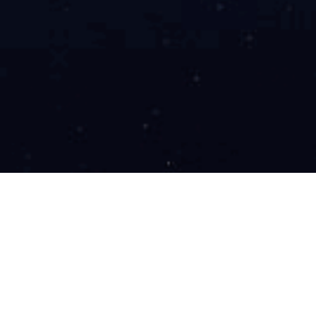
联系方式
深圳市南山区粤海街道科技园社
区科苑路15号科兴科学园D1栋25
层
19664134032
searching@sina.com