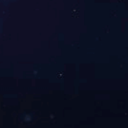
是认真复盘整场比赛。他们关注的不仅仅是结果，还
理等方面。通过总结经验教训，他们为下一次赛事
具备的重要特征.
己的表现进行评价，并寻求教练指导，以此促进自
，不仅让他们更具竞争力，也为整个团队注入更多
决中，我们看到了心理素质对于竞技表现的重要影
，再到高效沟通及赛后自省，各个方面都是构建成
赛事还是业余训练中，加强这些方面建设，对于实
比赛中汲取启示，将有助于我们更好地面对挑战，
家能够认识到心理素质训练的重要性，为未来的发
下一篇