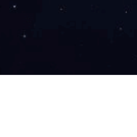
导航
2025蛇年✅「885566威尼斯」官方
了
网站【www.885566.com】是亚洲
项
口碑最好的玩乐平台之一,威尼斯
wns885566全心全意为广大网上玩
企
家提供各种技术服务,拥有足球,篮球
赛事官方网站及视频集锦,为体育爱
服