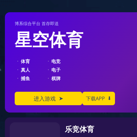
深圳市南山区粤海街
searching@sina.com
19664134032