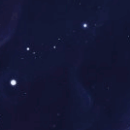
因之一。
在WE与V5对决中，各个选手面临着巨大的精神压
重要。针对不同阶段比赛带来的紧张感，优秀的选
深呼吸、集中注意力等技巧。
标和积极自我暗示，可以帮助选手增强信心，从而
细的信息交流，让每位成员都明确自己的角色与任
了整体士气。
况，如被敌方击杀或者战略失误，及时调整心态非
们通过互相鼓励和支持，使得团队氛围始终保持积极
因之一。
WE与V5这场激烈竞争中，两队都有自己独特而有
是快速且准确的信息传递，通过语音聊天系统让每