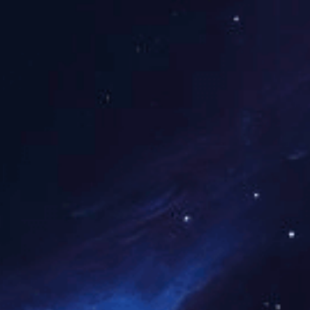
个成员都能第一时间了解战局动态。这种
另一方面，V5则侧重于通过非语言交流
这一方式使得即便是在高速变化情况下，
应，实现无缝衔接。同时，他们也注重建
对于提升集体士气有着显著作用。