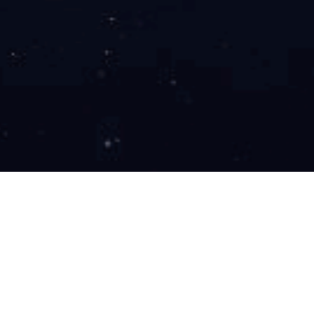
网站地图
解
885566威尼斯
SiteMap
目案例
业文化
务宗旨