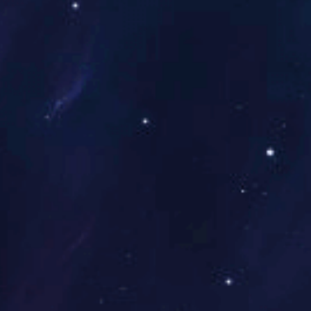
对决成为了众人瞩目的焦点。这场比赛不仅仅是技术
的心理素质。在这篇文章中，我们将从心理素质的
、以及赛后反思与提升四个方面，对这一场比赛进
们能够更好地理解心理素质在竞技体育中的关键作
表现和团队合作能力。
质都是决定胜负的重要因素之一。在WE与V5的对
出的冷静程度，直接影响了他们的发挥。尤其是在
情绪，谁就能把握住胜利的机会。
挫折的承受力上。在比赛过程中，无论是小失误还
因素。WE在遭遇逆境时能够迅速调整状态，而V5
队伍成员强大的心理抗压能力。
应变能力和适应能力。他们能够根据比赛进程不断
势。这种灵活性是职业选手不可或缺的一部分，也