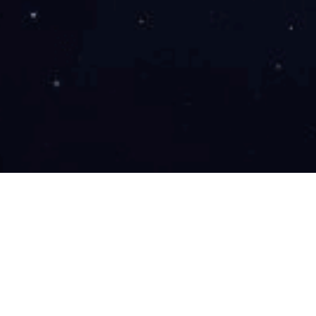
导航
2025蛇年✅「885566威尼斯」官方
了
网站【www.885566.com】是亚洲
项
口碑最好的玩乐平台之一,威尼斯
wns885566全心全意为广大网上玩
企
家提供各种技术服务,拥有足球,篮球
赛事官方网站及视频集锦,为体育爱
服