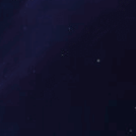
沟通尤为重要。双方在比分落后的情况下，都没有
决方案。因此，无论结果如何，这种良好的团队合
员成长进步的重要环节。在WE输掉某些关键团战
因并制定改进措施。这种反省意识使得球队能够不