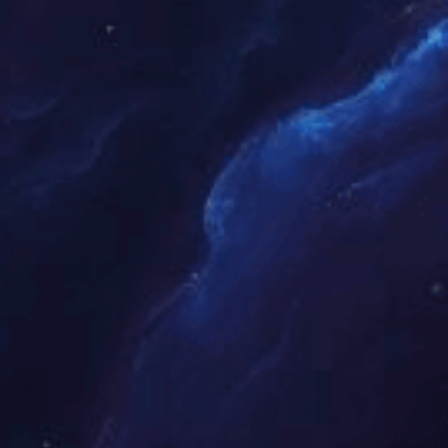
高效的信息流动大大增强了整个队伍的协调性。
来加强默契，例如利用眼神和身体语言来传达意图。
队员间
885566威尼斯官网
仍然能够迅速做出反
立团队信任，让每位成员都觉得自己受到尊重，这