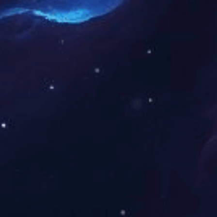
值得注意的是，当面对困难局面时，有效
选择消极沉默，而是通过积极讨论寻找解
作精神都是值得其他战队学习借鉴之处。
4、赛后反思与提升
赛后的反思同样不可忽视，这是职业运动
后，他们进行了深入分析，总结出失败原
断优化自身不足，提高未来表现.