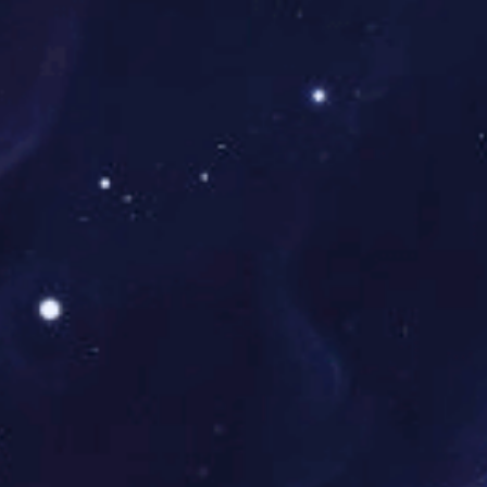
因之一。
在WE与V5对决中，各个选手面临着巨大的精神压
重要。针对不同阶段比赛带来的紧张感，优秀的选
深呼吸、集中注意力等技巧。
标和积极自我暗示，可以帮助选手增强信心，从而
细的信息交流，让每位成员都明确自己的角色与任
了整体士气。
况，如被敌方击杀或者战略失误，及时调整心态非
们通过互相鼓励和支持，使得团队氛围始终保持积极
因之一。
WE与V5这场激烈竞争中，两队都有自己独特而有
是快速且准确的信息传递，通过语音聊天系统让每