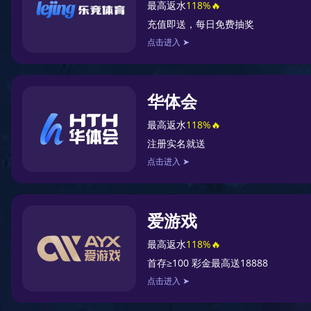
赛后分析：WE与
量与启示