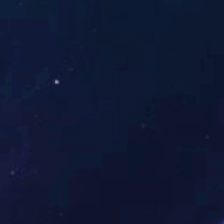
导航
了解
885566威尼斯
项目案例
企业文化
服务宗旨
咨询
885566威尼斯官网