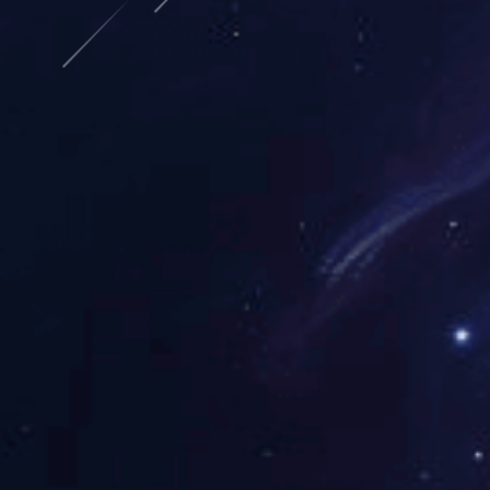
是他们能够在高强度竞争中脱颖而出的原
2、选手情绪管理
情绪管理是电竞赛事中的一个重要环节。
力，因此合理有效地管理自己的情绪至关
手往往会采取积极的方法来缓解压力，如
同时，在赛前准备阶段，通过设定明确目
减轻不安感。例如，WE在赛前进行了详
务，这种方式有效降低了紧张情绪，提高
再者，在比赛过程中，如果出现不顺利情
常关键。V5虽然经历了一些波折，但他
向上，这是他们最终取得好成绩的重要原
3、团队沟通与协作
成功的团队离不开良好的沟通和协作。在
效的沟通方式。以WE为例，他们强调的